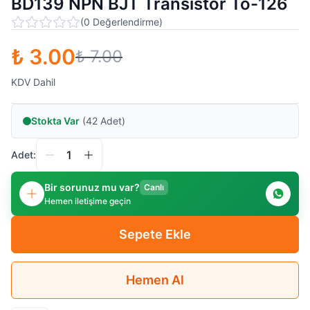
BD139 NPN BJT Transistör To-126
(
0
Değerlendirme
)
₺ 3.00
₺ 7.00
KDV Dahil
Stokta Var
(42 Adet)
Adet:
Bir sorunuz mu var?
Canlı
Hemen iletişime geçin
Sepete Ekle
Hemen Al