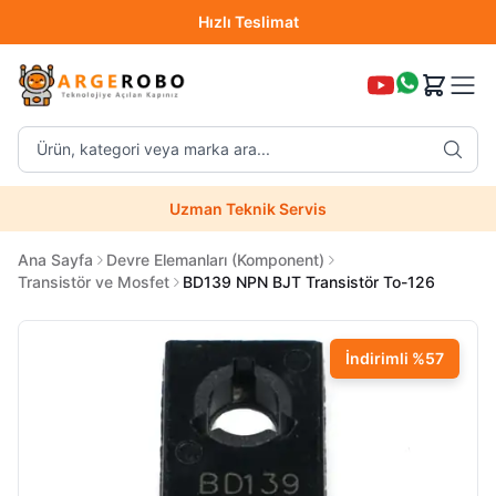
Hızlı Teslimat
Destek Hattı (0850 304 52 07)
Ürün, kategori veya marka ara...
Hızlı Teslimat
Uzman Teknik Servis
Ana Sayfa
Devre Elemanları (Komponent)
Transistör ve Mosfet
BD139 NPN BJT Transistör To-126
İndirimli
%
57