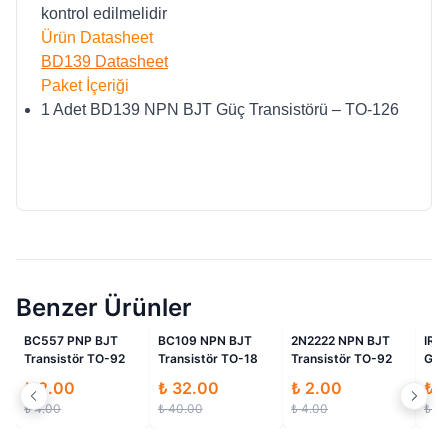
kontrol edilmelidir
Ürün Datasheet
BD139 Datasheet
Paket İçeriği
1 Adet BD139 NPN BJT Güç Transistörü – TO-126
Benzer Ürünler
i
İndirimli
İndirimli
İndirimli
BC109 NPN BJT
2N2222 NPN BJT
IRF3205 N Kanal
BC2
Transistör TO-18
Transistör TO-92
Güç Mosfet TO-220
Tra
110A 55V
₺ 32.00
₺ 2.00
₺ 20.00
₺ 
₺ 40.00
₺ 4.00
₺ 25.00
₺ 4