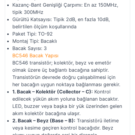
Kazanç-Bant Genişliği Çarpımı: En az 150MHz,
tipik 300MHz
Gürültü Katsayısı: Tipik 2dB, en fazla 10dB,
belirtilen ölçüm koşullarında
Paket Tipi: TO-92
Montaj Tipi: Bacaklı
Bacak Sayısı: 3
BC546 Bacak Yapısı
BC546 transistör; kolektör, beyz ve emetör
olmak üzere üç bağlantı bacağına sahiptir.
Transistörün devrede doğru çalışabilmesi için
her bacağın uygun noktaya bağlanması gerekir.
1. Bacak – Kolektör (Collector – C):
Kontrol
edilecek yükün akım yoluna bağlanan bacaktır.
LED, buzzer veya başka bir yük üzerinden gelen
akım kolektör bacağına ulaşır.
2. Bacak – Beyz (Base – B):
Transistörü iletime
veya kesime geçiren kontrol bacağıdır. Beyz
akımı uygun değerde seri bir dirençle