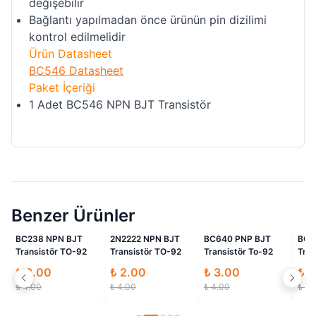
değişebilir
Bağlantı yapılmadan önce ürünün pin dizilimi
kontrol edilmelidir
Ürün Datasheet
BC546 Datasheet
Paket İçeriği
1 Adet BC546 NPN BJT Transistör
Benzer Ürünler
i
İndirimli
İndirimli
İndirimli
2N2222 NPN BJT
BC640 PNP BJT
BC556 PNP BJT
BC3
Transistör TO-92
Transistör To-92
Transistör TO-92
Tra
₺ 2.00
₺ 3.00
₺ 2.00
₺ 
₺ 4.00
₺ 4.00
₺ 4.00
₺ 4