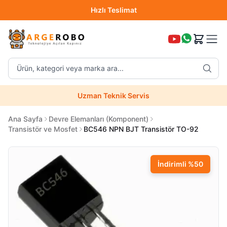
Hızlı Teslimat
Destek Hattı (0850 304 52 07)
Ürün, kategori veya marka ara...
Hızlı Teslimat
Uzman Teknik Servis
Ana Sayfa
Devre Elemanları (Komponent)
Transistör ve Mosfet
BC546 NPN BJT Transistör TO-92
İndirimli
%
50