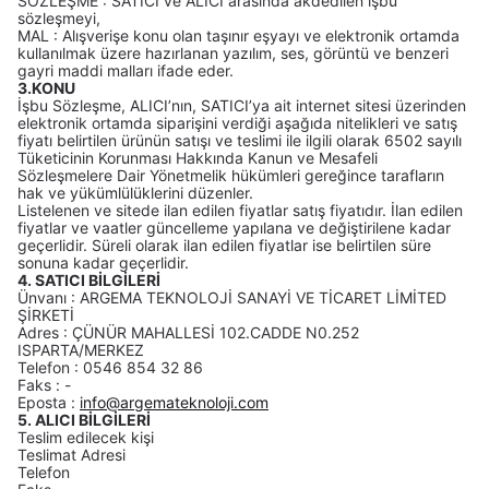
SÖZLEŞME : SATICI ve ALICI arasında akdedilen işbu
sözleşmeyi,
MAL : Alışverişe konu olan taşınır eşyayı ve elektronik ortamda
kullanılmak üzere hazırlanan yazılım, ses, görüntü ve benzeri
gayri maddi malları ifade eder.
3.KONU
İşbu Sözleşme, ALICI’nın, SATICI’ya ait internet sitesi üzerinden
elektronik ortamda siparişini verdiği aşağıda nitelikleri ve satış
fiyatı belirtilen ürünün satışı ve teslimi ile ilgili olarak 6502 sayılı
Tüketicinin Korunması Hakkında Kanun ve Mesafeli
Sözleşmelere Dair Yönetmelik hükümleri gereğince tarafların
hak ve yükümlülüklerini düzenler.
Listelenen ve sitede ilan edilen fiyatlar satış fiyatıdır. İlan edilen
fiyatlar ve vaatler güncelleme yapılana ve değiştirilene kadar
geçerlidir. Süreli olarak ilan edilen fiyatlar ise belirtilen süre
sonuna kadar geçerlidir.
4. SATICI BİLGİLERİ
Ünvanı : ARGEMA TEKNOLOJİ SANAYİ VE TİCARET LİMİTED
ŞİRKETİ
Adres : ÇÜNÜR MAHALLESİ 102.CADDE N0.252
ISPARTA/MERKEZ
Telefon : 0546 854 32 86
Faks : -
Eposta :
info@argemateknoloji.com
5. ALICI BİLGİLERİ
Teslim edilecek kişi
Teslimat Adresi
Telefon