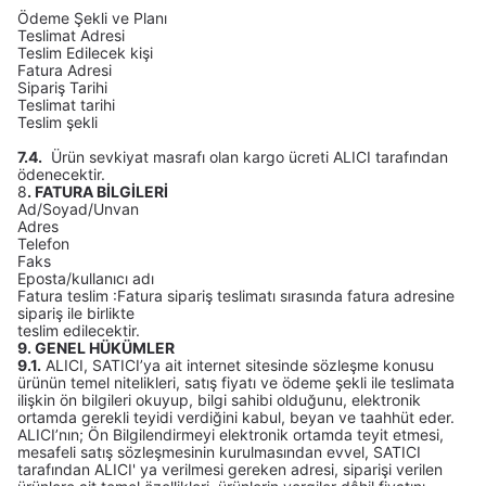
Ödeme Şekli ve Planı
Teslimat Adresi
Teslim Edilecek kişi
Fatura Adresi
Sipariş Tarihi
Teslimat tarihi
Teslim şekli
7.4.
Ürün sevkiyat masrafı olan kargo ücreti ALICI tarafından
ödenecektir.
8
. FATURA BİLGİLERİ
Ad/Soyad/Unvan
Adres
Telefon
Faks
Eposta/kullanıcı adı
Fatura teslim :Fatura sipariş teslimatı sırasında fatura adresine
sipariş ile birlikte
teslim edilecektir.
9. GENEL HÜKÜMLER
9.1.
ALICI, SATICI’ya ait internet sitesinde sözleşme konusu
ürünün temel nitelikleri, satış fiyatı ve ödeme şekli ile teslimata
ilişkin ön bilgileri okuyup, bilgi sahibi olduğunu, elektronik
ortamda gerekli teyidi verdiğini kabul, beyan ve taahhüt eder.
ALICI’nın; Ön Bilgilendirmeyi elektronik ortamda teyit etmesi,
mesafeli satış sözleşmesinin kurulmasından evvel, SATICI
tarafından ALICI' ya verilmesi gereken adresi, siparişi verilen