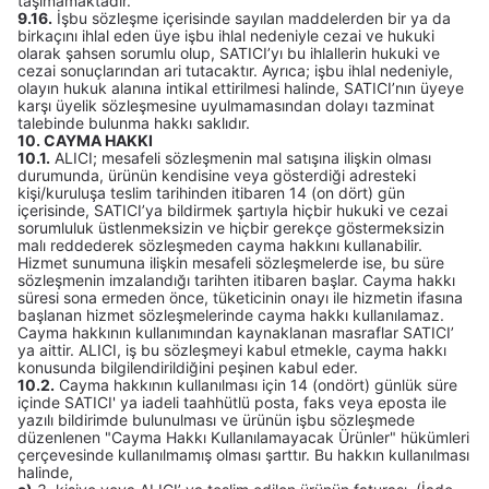
taşımamaktadır.
9.16.
İşbu sözleşme içerisinde sayılan maddelerden bir ya da
birkaçını ihlal eden üye işbu ihlal nedeniyle cezai ve hukuki
olarak şahsen sorumlu olup, SATICI’yı bu ihlallerin hukuki ve
cezai sonuçlarından ari tutacaktır. Ayrıca; işbu ihlal nedeniyle,
olayın hukuk alanına intikal ettirilmesi halinde, SATICI’nın üyeye
karşı üyelik sözleşmesine uyulmamasından dolayı tazminat
talebinde bulunma hakkı saklıdır.
10. CAYMA HAKKI
10.1.
ALICI; mesafeli sözleşmenin mal satışına ilişkin olması
durumunda, ürünün kendisine veya gösterdiği adresteki
kişi/kuruluşa teslim tarihinden itibaren 14 (on dört) gün
içerisinde, SATICI’ya bildirmek şartıyla hiçbir hukuki ve cezai
sorumluluk üstlenmeksizin ve hiçbir gerekçe göstermeksizin
malı reddederek sözleşmeden cayma hakkını kullanabilir.
Hizmet sunumuna ilişkin mesafeli sözleşmelerde ise, bu süre
sözleşmenin imzalandığı tarihten itibaren başlar. Cayma hakkı
süresi sona ermeden önce, tüketicinin onayı ile hizmetin ifasına
başlanan hizmet sözleşmelerinde cayma hakkı kullanılamaz.
Cayma hakkının kullanımından kaynaklanan masraflar SATICI’
ya aittir. ALICI, iş bu sözleşmeyi kabul etmekle, cayma hakkı
konusunda bilgilendirildiğini peşinen kabul eder.
10.2.
Cayma hakkının kullanılması için 14 (ondört) günlük süre
içinde SATICI' ya iadeli taahhütlü posta, faks veya eposta ile
yazılı bildirimde bulunulması ve ürünün işbu sözleşmede
düzenlenen "Cayma Hakkı Kullanılamayacak Ürünler" hükümleri
çerçevesinde kullanılmamış olması şarttır. Bu hakkın kullanılması
halinde,