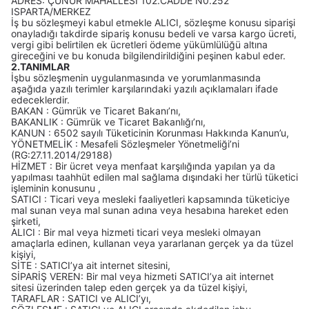
ADRES: ÇÜNÜR MAHALLESİ 102.CADDE N0.252
ISPARTA/MERKEZ
İş bu sözleşmeyi kabul etmekle ALICI, sözleşme konusu siparişi
onayladığı takdirde sipariş konusu bedeli ve varsa kargo ücreti,
vergi gibi belirtilen ek ücretleri ödeme yükümlülüğü altına
gireceğini ve bu konuda bilgilendirildiğini peşinen kabul eder.
2.TANIMLAR
İşbu sözleşmenin uygulanmasında ve yorumlanmasında
aşağıda yazılı terimler karşılarındaki yazılı açıklamaları ifade
edeceklerdir.
BAKAN : Gümrük ve Ticaret Bakanı’nı,
BAKANLIK : Gümrük ve Ticaret Bakanlığı’nı,
KANUN : 6502 sayılı Tüketicinin Korunması Hakkında Kanun’u,
YÖNETMELİK : Mesafeli Sözleşmeler Yönetmeliği’ni
(RG:27.11.2014/29188)
HİZMET : Bir ücret veya menfaat karşılığında yapılan ya da
yapılması taahhüt edilen mal sağlama dışındaki her türlü tüketici
işleminin konusunu ,
SATICI : Ticari veya mesleki faaliyetleri kapsamında tüketiciye
mal sunan veya mal sunan adına veya hesabına hareket eden
şirketi,
ALICI : Bir mal veya hizmeti ticari veya mesleki olmayan
amaçlarla edinen, kullanan veya yararlanan gerçek ya da tüzel
kişiyi,
SİTE : SATICI’ya ait internet sitesini,
SİPARİŞ VEREN: Bir mal veya hizmeti SATICI’ya ait internet
sitesi üzerinden talep eden gerçek ya da tüzel kişiyi,
TARAFLAR : SATICI ve ALICI’yı,