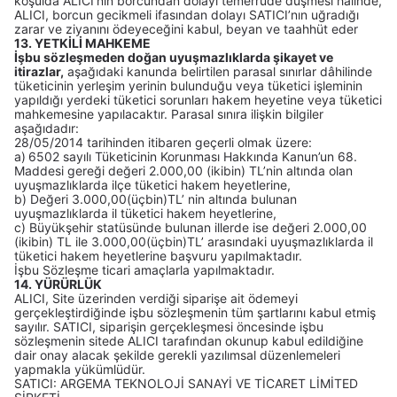
koşulda ALICI’nın borcundan dolayı temerrüde düşmesi halinde,
ALICI, borcun gecikmeli ifasından dolayı SATICI’nın uğradığı
zarar ve ziyanını ödeyeceğini kabul, beyan ve taahhüt eder
13. YETKİLİ MAHKEME
İşbu sözleşmeden doğan uyuşmazlıklarda şikayet ve
itirazlar,
aşağıdaki kanunda belirtilen parasal sınırlar dâhilinde
tüketicinin yerleşim yerinin bulunduğu veya tüketici işleminin
yapıldığı yerdeki tüketici sorunları hakem heyetine veya tüketici
mahkemesine yapılacaktır. Parasal sınıra ilişkin bilgiler
aşağıdadır:
28/05/2014 tarihinden itibaren geçerli olmak üzere:
a)
6502 sayılı Tüketicinin Korunması Hakkında Kanun’un 68.
Maddesi gereği değeri 2.000,00 (ikibin) TL’nin altında olan
uyuşmazlıklarda ilçe tüketici hakem heyetlerine,
b) Değeri 3.000,00(üçbin)TL’ nin altında bulunan
uyuşmazlıklarda il tüketici hakem heyetlerine,
c) Büyükşehir statüsünde bulunan illerde ise değeri 2.000,00
(ikibin) TL ile 3.000,00(üçbin)TL’ arasındaki uyuşmazlıklarda il
tüketici hakem heyetlerine başvuru yapılmaktadır.
İşbu Sözleşme ticari amaçlarla yapılmaktadır.
14. YÜRÜRLÜK
ALICI, Site üzerinden verdiği siparişe ait ödemeyi
gerçekleştirdiğinde işbu sözleşmenin tüm şartlarını kabul etmiş
sayılır. SATICI, siparişin gerçekleşmesi öncesinde işbu
sözleşmenin sitede ALICI tarafından okunup kabul edildiğine
dair onay alacak şekilde gerekli yazılımsal düzenlemeleri
yapmakla yükümlüdür.
SATICI: ARGEMA TEKNOLOJİ SANAYİ VE TİCARET LİMİTED