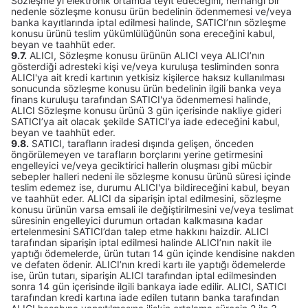
Sözleşme’yi elektronik ortamda teyit edeceğini, herhangi bir
nedenle sözleşme konusu ürün bedelinin ödenmemesi ve/veya
banka kayıtlarında iptal edilmesi halinde, SATICI’nın sözleşme
konusu ürünü teslim yükümlülüğünün sona ereceğini kabul,
beyan ve taahhüt eder.
9.7.
ALICI, Sözleşme konusu ürünün ALICI veya ALICI’nın
gösterdiği adresteki kişi ve/veya kuruluşa tesliminden sonra
ALICI'ya ait kredi kartının yetkisiz kişilerce haksız kullanılması
sonucunda sözleşme konusu ürün bedelinin ilgili banka veya
finans kuruluşu tarafından SATICI'ya ödenmemesi halinde,
ALICI Sözleşme konusu ürünü 3 gün içerisinde nakliye gideri
SATICI’ya ait olacak şekilde SATICI’ya iade edeceğini kabul,
beyan ve taahhüt eder.
9.8.
SATICI, tarafların iradesi dışında gelişen, önceden
öngörülemeyen ve tarafların borçlarını yerine getirmesini
engelleyici ve/veya geciktirici hallerin oluşması gibi mücbir
sebepler halleri nedeni ile sözleşme konusu ürünü süresi içinde
teslim edemez ise, durumu ALICI'ya bildireceğini kabul, beyan
ve taahhüt eder. ALICI da siparişin iptal edilmesini, sözleşme
konusu ürünün varsa emsali ile değiştirilmesini ve/veya teslimat
süresinin engelleyici durumun ortadan kalkmasına kadar
ertelenmesini SATICI’dan talep etme hakkını haizdir. ALICI
tarafından siparişin iptal edilmesi halinde ALICI’nın nakit ile
yaptığı ödemelerde, ürün tutarı 14 gün içinde kendisine nakden
ve defaten ödenir. ALICI’nın kredi kartı ile yaptığı ödemelerde
ise, ürün tutarı, siparişin ALICI tarafından iptal edilmesinden
sonra 14 gün içerisinde ilgili bankaya iade edilir. ALICI, SATICI
tarafından kredi kartına iade edilen tutarın banka tarafından