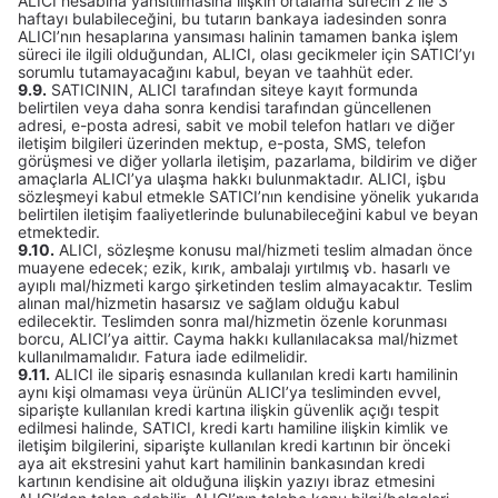
ALICI hesabına yansıtılmasına ilişkin ortalama sürecin 2 ile 3
haftayı bulabileceğini, bu tutarın bankaya iadesinden sonra
ALICI’nın hesaplarına yansıması halinin tamamen banka işlem
süreci ile ilgili olduğundan, ALICI, olası gecikmeler için SATICI’yı
sorumlu tutamayacağını kabul, beyan ve taahhüt eder.
9.9.
SATICININ, ALICI tarafından siteye kayıt formunda
belirtilen veya daha sonra kendisi tarafından güncellenen
adresi, e-posta adresi, sabit ve mobil telefon hatları ve diğer
iletişim bilgileri üzerinden mektup, e-posta, SMS, telefon
görüşmesi ve diğer yollarla iletişim, pazarlama, bildirim ve diğer
amaçlarla ALICI’ya ulaşma hakkı bulunmaktadır. ALICI, işbu
sözleşmeyi kabul etmekle SATICI’nın kendisine yönelik yukarıda
belirtilen iletişim faaliyetlerinde bulunabileceğini kabul ve beyan
etmektedir.
9.10.
ALICI, sözleşme konusu mal/hizmeti teslim almadan önce
muayene edecek; ezik, kırık, ambalajı yırtılmış vb. hasarlı ve
ayıplı mal/hizmeti kargo şirketinden teslim almayacaktır. Teslim
alınan mal/hizmetin hasarsız ve sağlam olduğu kabul
edilecektir. Teslimden sonra mal/hizmetin özenle korunması
borcu, ALICI’ya aittir. Cayma hakkı kullanılacaksa mal/hizmet
kullanılmamalıdır. Fatura iade edilmelidir.
9.11.
ALICI ile sipariş esnasında kullanılan kredi kartı hamilinin
aynı kişi olmaması veya ürünün ALICI’ya tesliminden evvel,
siparişte kullanılan kredi kartına ilişkin güvenlik açığı tespit
edilmesi halinde, SATICI, kredi kartı hamiline ilişkin kimlik ve
iletişim bilgilerini, siparişte kullanılan kredi kartının bir önceki
aya ait ekstresini yahut kart hamilinin bankasından kredi
kartının kendisine ait olduğuna ilişkin yazıyı ibraz etmesini