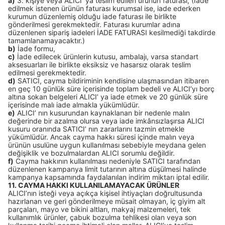
a)
3. kişiye veya ALICI’ ya teslim edilen ürünün faturası, (İade
edilmek istenen ürünün faturası kurumsal ise, iade ederken
kurumun düzenlemiş olduğu iade faturası ile birlikte
gönderilmesi gerekmektedir. Faturası kurumlar adına
düzenlenen sipariş iadeleri İADE FATURASI kesilmediği takdirde
tamamlanamayacaktır.)
b)
İade formu,
c)
İade edilecek ürünlerin kutusu, ambalajı, varsa standart
aksesuarları ile birlikte eksiksiz ve hasarsız olarak teslim
edilmesi gerekmektedir.
d)
SATICI, cayma bildiriminin kendisine ulaşmasından itibaren
en geç 10 günlük süre içerisinde toplam bedeli ve ALICI’yı borç
altına sokan belgeleri ALICI’ ya iade etmek ve 20 günlük süre
içerisinde malı iade almakla yükümlüdür.
e)
ALICI’ nın kusurundan kaynaklanan bir nedenle malın
değerinde bir azalma olursa veya iade imkânsızlaşırsa ALICI
kusuru oranında SATICI’ nın zararlarını tazmin etmekle
yükümlüdür. Ancak cayma hakkı süresi içinde malın veya
ürünün usulüne uygun kullanılması sebebiyle meydana gelen
değişiklik ve bozulmalardan ALICI sorumlu değildir.
f)
Cayma hakkının kullanılması nedeniyle SATICI tarafından
düzenlenen kampanya limit tutarının altına düşülmesi halinde
kampanya kapsamında faydalanılan indirim miktarı iptal edilir.
11. CAYMA HAKKI KULLANILAMAYACAK ÜRÜNLER
ALICI’nın isteği veya açıkça kişisel ihtiyaçları doğrultusunda
hazırlanan ve geri gönderilmeye müsait olmayan, iç giyim alt
parçaları, mayo ve bikini altları, makyaj malzemeleri, tek
kullanımlık ürünler, çabuk bozulma tehlikesi olan veya son