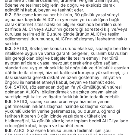
ürünlere ait temel özellikleri, ürünlerin vergiler dâhil fiyatını,
ödeme ve teslimat bilgilerini de doğru ve eksiksiz olarak
edindiğini kabul, beyan ve taahhüt eder.
9.2.
Sözleşme konusu her bir ürün, 30 günlük yasal süreyi
aşmamak kaydı ile ALICI' nın yerleşim yeri uzaklığına bağlı
olarak internet sitesindeki ön bilgiler kısmında belirtilen süre
zarfında ALICI veya ALICI’nın gösterdiği adresteki kişi ve/veya
kuruluşa teslim edilir. Bu süre içinde ürünün ALICI’ya teslim
edilememesi durumunda, ALICI’nın sözleşmeyi feshetme hakkı
saklıdır.
9.3.
SATICI, Sözleşme konusu ürünü eksiksiz, siparişte belirtilen
niteliklere uygun ve varsa garanti belgeleri, kullanım kılavuzları
işin gereği olan bilgi ve belgeler ile teslim etmeyi, her türlü
ayıptan arî olarak yasal mevzuat gereklerine göre sağlam,
standartlara uygun bir şekilde işi doğruluk ve dürüstlük esasları
dâhilinde ifa etmeyi, hizmet kalitesini koruyup yükseltmeyi, işin
ifası sırasında gerekli dikkat ve özeni göstermeyi, ihtiyat ve
öngörü ile hareket etmeyi kabul, beyan ve taahhüt eder.
9.4.
SATICI, sözleşmeden doğan ifa yükümlülüğünün süresi
dolmadan ALICI’yı bilgilendirmek ve açıkça onayını almak
suretiyle eşit kalite ve fiyatta farklı bir ürün tedarik edebilir.
9.5.
SATICI, sipariş konusu ürün veya hizmetin yerine
getirilmesinin imkânsızlaşması halinde sözleşme konusu
yükümlülüklerini yerine getiremezse, bu durumu, öğrendiği
tarihten itibaren 3 gün içinde yazılı olarak tüketiciye
bildireceğini, 14 günlük süre içinde toplam bedeli ALICI’ya iade
edeceğini kabul, beyan ve taahhüt eder.
9.6.
ALICI, Sözleşme konusu ürünün teslimatı için işbu