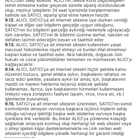
ALICI’dan talep edebilir. ALICI’nın talebe konu bilgi/belgeleri
temin etmesine kadar geçecek sürede sipariş dondurulacak
olup, mezkur taleplerin 24 saat içerisinde karşılanmaması
halinde ise SATICI, siparişi iptal etme hakkını haizdir.
9.12.
ALICI, SATICI’ya ait internet sitesine üye olurken verdiği
kişisel ve diğer sair bilgilerin gerçeğe uygun olduğunu,
SATICI’nın bu bilgilerin gerçeğe aykırılığı nedeniyle uğrayacağı
tüm zararları, SATICI’nın ilk bildirimi üzerine derhal, nakden ve
defaten tazmin edeceğini beyan ve taahhüt eder.
9.13.
ALICI, SATICI’ya ait internet sitesini kullanırken yasal
mevzuat hükümlerine riayet etmeyi ve bunları ihlal etmemeyi
baştan kabul ve taahhüt eder. Aksi takdirde, doğacak tüm
hukuki ve cezai yükümlülükler tamamen ve münhasıran ALICI’yı
bağlayacaktır.
9.14.
ALICI, SATICI’ya ait internet sitesini hiçbir şekilde kamu
düzenini bozucu, genel ahlaka aykırı, başkalarını rahatsız ve
taciz edici şekilde, yasalara aykırı bir amaç için, başkalarının
maddi ve manevi haklarına tecavüz edecek şekilde
kullanamaz. Ayrıca, üye başkalarının hizmetleri kullanmasını
önleyici veya zorlaştırıcı faaliyet (spam, virus, truva atı, vb.)
işlemlerde bulunamaz.
9.15.
SATICI’ya ait internet sitesinin üzerinden, SATICI’nın kendi
kontrolünde olmayan ve/veya başkaca üçüncü kişilerin sahip
olduğu ve/veya işlettiği başka web sitelerine ve/veya başka
içeriklere link verilebilir. Bu linkler ALICI’ya yönlenme kolaylığı
sağlamak amacıyla konmuş olup herhangi bir web sitesini veya
o siteyi işleten kişiyi desteklememekte ve Link verilen web
sitesinin içerdiği bilgilere yönelik herhangi bir garanti niteliği