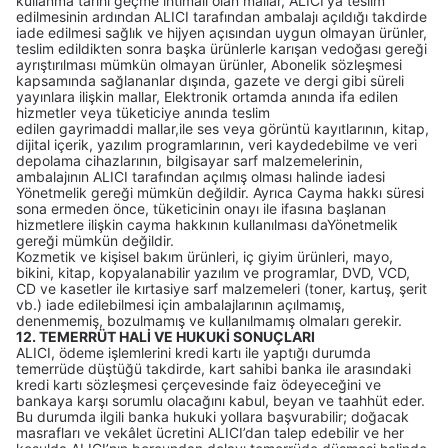
kullanma tarihi geçme ihtimali olan mallar, ALICI’ya teslim
edilmesinin ardından ALICI tarafından ambalajı açıldığı takdirde
iade edilmesi sağlık ve hijyen açısından uygun olmayan ürünler,
teslim edildikten sonra başka ürünlerle karışan vedoğası gereği
ayrıştırılması mümkün olmayan ürünler, Abonelik sözleşmesi
kapsamında sağlananlar dışında, gazete ve dergi gibi süreli
yayınlara ilişkin mallar, Elektronik ortamda anında ifa edilen
hizmetler veya tüketiciye anında teslim
edilen gayrimaddi mallar,ile ses veya görüntü kayıtlarının, kitap,
dijital içerik, yazılım programlarının, veri kaydedebilme ve veri
depolama cihazlarının, bilgisayar sarf malzemelerinin,
ambalajının ALICI tarafından açılmış olması halinde iadesi
Yönetmelik gereği mümkün değildir. Ayrıca Cayma hakkı süresi
sona ermeden önce, tüketicinin onayı ile ifasına başlanan
hizmetlere ilişkin cayma hakkının kullanılması daYönetmelik
gereği mümkün değildir.
Kozmetik ve kişisel bakım ürünleri, iç giyim ürünleri, mayo,
bikini, kitap, kopyalanabilir yazılım ve programlar, DVD, VCD,
CD ve kasetler ile kırtasiye sarf malzemeleri (toner, kartuş, şerit
vb.) iade edilebilmesi için ambalajlarının açılmamış,
denenmemiş, bozulmamış ve kullanılmamış olmaları gerekir.
12. TEMERRÜT HALİ VE HUKUKİ SONUÇLARI
ALICI, ödeme işlemlerini kredi kartı ile yaptığı durumda
temerrüde düştüğü takdirde, kart sahibi banka ile arasındaki
kredi kartı sözleşmesi çerçevesinde faiz ödeyeceğini ve
bankaya karşı sorumlu olacağını kabul, beyan ve taahhüt eder.
Bu durumda ilgili banka hukuki yollara başvurabilir; doğacak
masrafları ve vekâlet ücretini ALICI’dan talep edebilir ve her