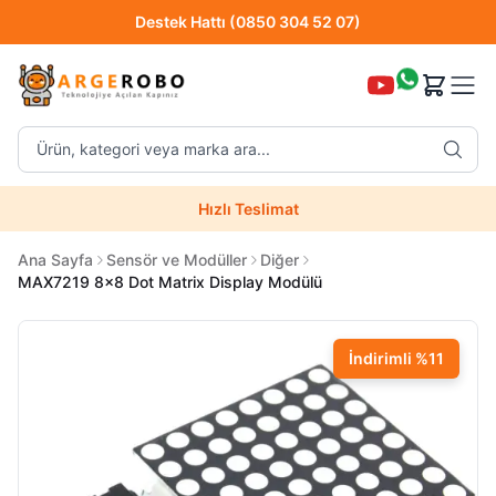
Destek Hattı (0850 304 52 07)
Hızlı Teslimat
Ürün, kategori veya marka ara...
Destek Hattı (0850 304 52 07)
Hızlı Teslimat
Uzman Teknik Servis
Ana Sayfa
Sensör ve Modüller
Diğer
MAX7219 8x8 Dot Matrix Display Modülü
İndirimli
%
11