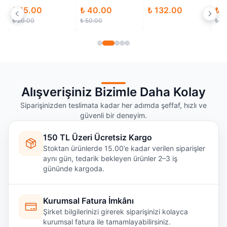
Pin Çıkışlı
₺ 15.00
₺ 40.00
₺ 132.00
₺ 
₺ 20.00
₺ 50.00
₺ 6
Alışverişiniz Bizimle Daha Kolay
Siparişinizden teslimata kadar her adımda şeffaf, hızlı ve
güvenli bir deneyim.
150 TL Üzeri Ücretsiz Kargo
Stoktan ürünlerde 15.00’e kadar verilen siparişler
aynı gün, tedarik bekleyen ürünler 2–3 iş
gününde kargoda.
Kurumsal Fatura İmkânı
Şirket bilgilerinizi girerek siparişinizi kolayca
kurumsal fatura ile tamamlayabilirsiniz.