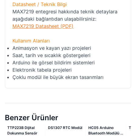
Datasheet / Teknik Bilgi
MAX7219 entegresi hakkında teknik detaylara
aşağıdaki bağlantıdan ulaşabilirsiniz:
MAX7219 Datasheet (PDF)
Kullanım Alanları
Animasyon ve kayan yazı projeleri
Saat, tarih ve sıcaklık göstergeleri
Arduino ile görsel bildirim sistemleri
Elektronik tabela projeleri
Çoklu modül ile büyük ekran tasarımları
Benzer Ürünler
li
İndirimli
İndirimli
TTP223B Dijital
DS1307 RTC Modül
HC05 Arduino
Tilt
Dokunma Sensör
Bluetooth Modülü 6