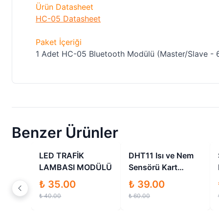
Ürün Datasheet
HC-05 Datasheet
Paket İçeriği
1 Adet HC-05 Bluetooth Modülü (Master/Slave - 6
Benzer Ürünler
ndirimli
İndirimli
İndirimli
LED TRAFİK
DHT11 Isı ve Nem
OKSİ
LAMBASI MODÜLÜ
Sensörü Kart
 GAZ
Modülü
₺ 35.00
₺ 39.00
TI
₺ 40.00
₺ 60.00