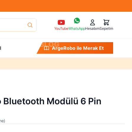
YouTube
WhatsApp
Hesabım
Sepetim
B
L
O
G
l
ArgeRobo ile Merak Et
 Bluetooth Modülü 6 Pin
me
)