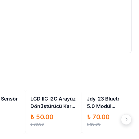
İndirimli
İndirimli
İndirimli
 Sensör
LCD IIC I2C Arayüz
Jdy-23 Bluetooth
Dönüştürücü Kartı
5.0 Modül
Modülü
Kablosuz
₺ 50.00
₺ 70.00
Haberleşme
₺ 60.00
₺ 80.00
Modülü