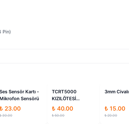
 Pin)
İndirimli
İndirimli
Ses Sensör Kartı -
TCRT5000
3mm Civalı
Mikrofon Sensörü
KIZILÖTESİ
YANSIMA VE ÇİZGİ
₺ 23.00
₺ 40.00
₺ 15.00
SENSÖR MODÜLÜ
₺ 30.00
₺ 50.00
₺ 20.00