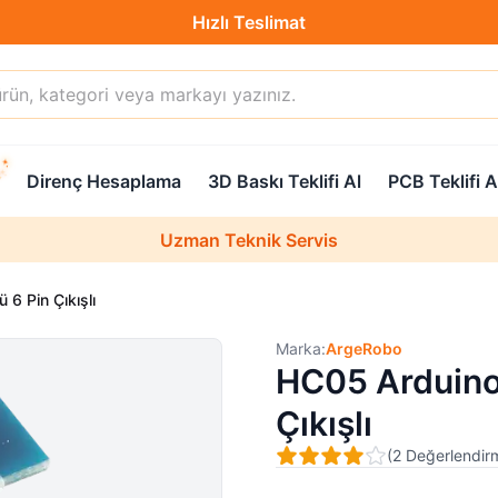
Hızlı Teslimat
Destek Hattı (0850 304 52 07)
Direnç Hesaplama
3D Baskı Teklifi Al
PCB Teklifi A
Hızlı Teslimat
Uzman Teknik Servis
6 Pin Çıkışlı
Marka:
ArgeRobo
HC05 Arduino
Çıkışlı
(
2
Değerlendir