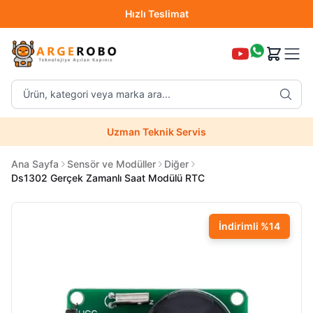
Hızlı Teslimat
Destek Hattı (0850 304 52 07)
Ürün, kategori veya marka ara...
Hızlı Teslimat
Uzman Teknik Servis
Ana Sayfa
Sensör ve Modüller
Diğer
Ds1302 Gerçek Zamanlı Saat Modülü RTC
İndirimli
%
14