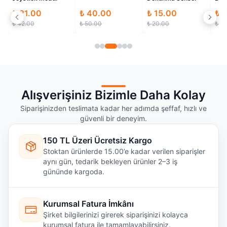
Kart
₺ 21.00
₺ 40.00
₺ 15.00
₺ 
₺ 42.00
₺ 50.00
₺ 20.00
₺ 5
Alışverişiniz Bizimle Daha Kolay
Siparişinizden teslimata kadar her adımda şeffaf, hızlı ve
güvenli bir deneyim.
150 TL Üzeri Ücretsiz Kargo
Stoktan ürünlerde 15.00’e kadar verilen siparişler
aynı gün, tedarik bekleyen ürünler 2–3 iş
gününde kargoda.
Kurumsal Fatura İmkânı
Şirket bilgilerinizi girerek siparişinizi kolayca
kurumsal fatura ile tamamlayabilirsiniz.