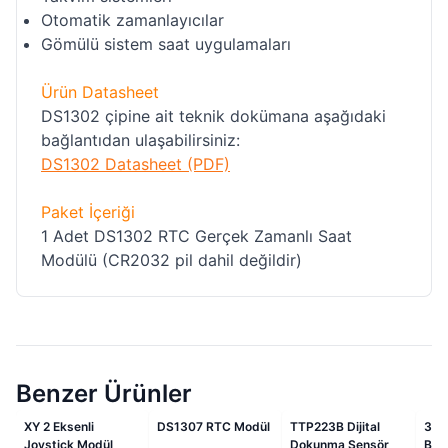
Otomatik zamanlayıcılar
Gömülü sistem saat uygulamaları
Ürün Datasheet
DS1302 çipine ait teknik dokümana aşağıdaki
bağlantıdan ulaşabilirsiniz:
DS1302 Datasheet (PDF)
Paket İçeriği
1 Adet DS1302 RTC Gerçek Zamanlı Saat
Modülü (CR2032 pil dahil değildir)
Benzer Ürünler
İndirimli
İndirimli
İndirimli
XY 2 Eksenli
DS1307 RTC Modül
TTP223B Dijital
3.3
4
Joystick Modül
Dokunma Sensör
Bre