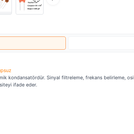
upsuz
kondansatördür. Sinyal filtreleme, frekans belirleme, osila
iteyi ifade eder.