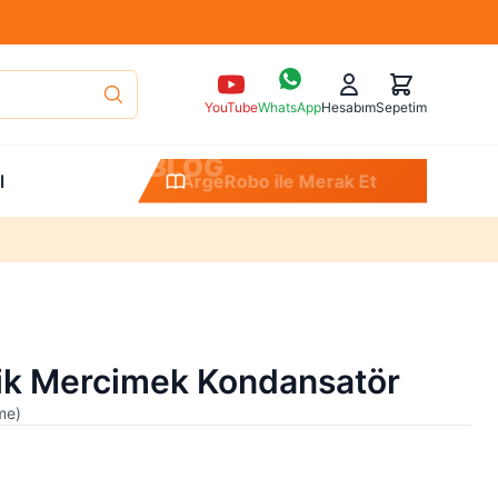
YouTube
WhatsApp
Hesabım
Sepetim
B
L
O
G
l
ArgeRobo ile Merak Et
k Mercimek Kondansatör
me
)