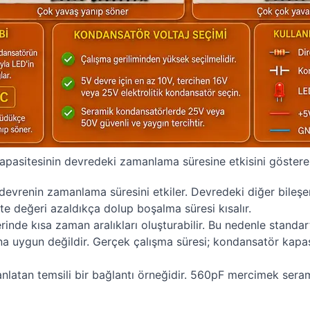
pasitesinin devredeki zamanlama süresine etkisini göstere
a devrenin zamanlama süresini etkiler. Devredeki diğer bileş
e değeri azaldıkça dolup boşalma süresi kısalır.
inde kısa zaman aralıkları oluşturabilir. Bu nedenle standa
na uygun değildir. Gerçek çalışma süresi; kondansatör kapas
anlatan temsili bir bağlantı örneğidir. 560pF mercimek ser