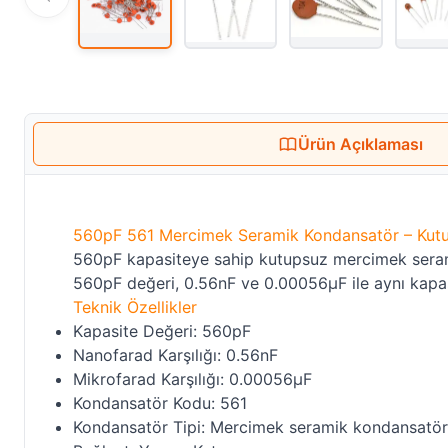
Ürün Açıklaması
560pF 561 Mercimek Seramik Kondansatör – Kut
560pF kapasiteye sahip kutupsuz mercimek seramik 
560pF değeri, 0.56nF ve 0.00056µF ile aynı kapas
Teknik Özellikler
Kapasite Değeri: 560pF
Nanofarad Karşılığı: 0.56nF
Mikrofarad Karşılığı: 0.00056µF
Kondansatör Kodu: 561
Kondansatör Tipi: Mercimek seramik kondansatör