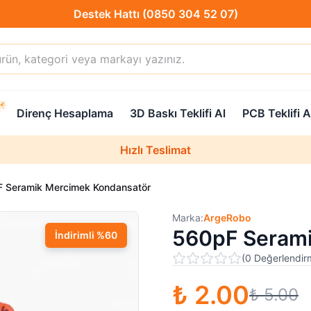
Hızlı Teslimat
Destek Hattı (0850 304 52 07)
Direnç Hesaplama
3D Baskı Teklifi Al
PCB Teklifi A
Hızlı Teslimat
Uzman Teknik Servis
 Seramik Mercimek Kondansatör
Marka:
ArgeRobo
560pF Serami
İndirimli
%
60
(
0
Değerlendir
₺ 2.00
₺ 5.00