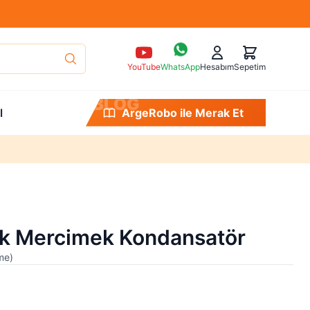
YouTube
WhatsApp
Hesabım
Sepetim
B
L
O
G
l
ArgeRobo ile Merak Et
k Mercimek Kondansatör
me
)