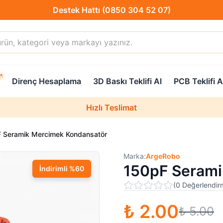
Hızlı Teslimat
Destek Hattı (0850 304 52 07)
Direnç Hesaplama
3D Baskı Teklifi Al
PCB Teklifi A
Hızlı Teslimat
Uzman Teknik Servis
 Seramik Mercimek Kondansatör
Marka:
ArgeRobo
150pF Serami
İndirimli
%
60
(
0
Değerlendir
₺ 2.00
₺ 5.00