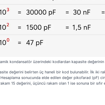
amik kondansatör üzerindeki kodlardan kapasite değerinin
te değerini belirten üç haneli bir kod bulunabilir. İlk iki 
ir. Hesaplama sonucunda elde edilen değer pikofarad (pF) cin
rakam 15 değerini, üçüncü rakam olan 1 ise sonuna bir sıfır e