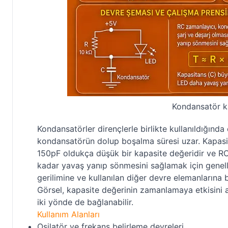
Kondansatör ka
Kondansatörler dirençlerle birlikte kullanıldığınd
kondansatörün dolup boşalma süresi uzar. Kapasit
150pF oldukça düşük bir kapasite değeridir ve RC 
kadar yavaş yanıp sönmesini sağlamak için genell
gerilimine ve kullanılan diğer devre elemanlarına b
Görsel, kapasite değerinin zamanlamaya etkisini 
iki yönde de bağlanabilir.
Kullanım Alanları
Osilatör ve frekans belirleme devreleri