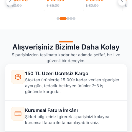
Kontrol Kartı
Hedi
₺ 150.00
₺ 35.00
₺ 80.00
₺ 1
Alışverişiniz Bizimle Daha Kolay
Siparişinizden teslimata kadar her adımda şeffaf, hızlı ve
güvenli bir deneyim.
150 TL Üzeri Ücretsiz Kargo
Stoktan ürünlerde 15.00’e kadar verilen siparişler
aynı gün, tedarik bekleyen ürünler 2–3 iş
gününde kargoda.
Kurumsal Fatura İmkânı
Şirket bilgilerinizi girerek siparişinizi kolayca
kurumsal fatura ile tamamlayabilirsiniz.