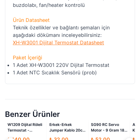
buzdolabı, fan/heater kontrolü
Ürün Datasheet
Teknik özellikler ve bağlantı şemaları için
aşağıdaki dökümanı inceleyebilirsiniz:
XH-W3001 Dijital Termostat Datasheet
Paket İçeriği
1 Adet XH-W3001 220V Dijital Termostat
1 Adet NTC Sıcaklık Sensörü (prob)
Benzer Ürünler
li
İndirimli
İndirimli
İndirimli
W1209 Dijital Röleli
Erkek-Erkek
SG90 RC Servo
Ard
Termostat -
Jumper Kablo 20cm
Motor - 9 Gram 180
Klo
Akvaryum Sıcaklık
40 Adet
Derece
40 
₺ 140.00
₺ 32.00
₺ 52.00
₺ 