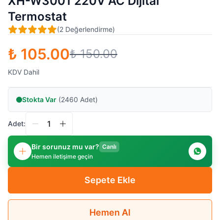
XH-W3001 220V AC Dijital
Termostat
(
2
Değerlendirme
)
₺ 105.00
₺ 150.00
KDV Dahil
Stokta Var
(2460 Adet)
Adet:
Bir sorunuz mu var?
Canlı
Hemen iletişime geçin
Sepete Ekle
Hemen Al