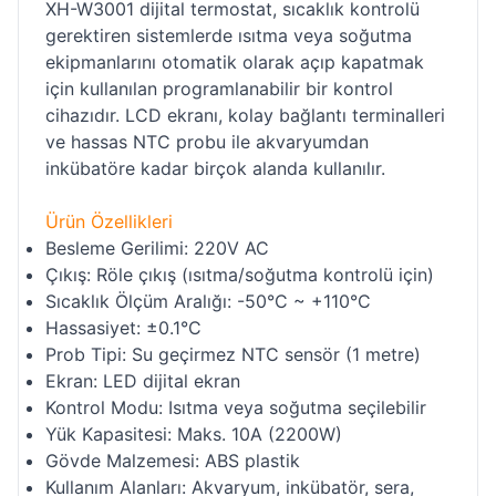
XH-W3001 dijital termostat, sıcaklık kontrolü
gerektiren sistemlerde ısıtma veya soğutma
ekipmanlarını otomatik olarak açıp kapatmak
için kullanılan programlanabilir bir kontrol
cihazıdır. LCD ekranı, kolay bağlantı terminalleri
ve hassas NTC probu ile akvaryumdan
inkübatöre kadar birçok alanda kullanılır.
Ürün Özellikleri
Besleme Gerilimi: 220V AC
Çıkış: Röle çıkış (ısıtma/soğutma kontrolü için)
Sıcaklık Ölçüm Aralığı: -50°C ~ +110°C
Hassasiyet: ±0.1°C
Prob Tipi: Su geçirmez NTC sensör (1 metre)
Ekran: LED dijital ekran
Kontrol Modu: Isıtma veya soğutma seçilebilir
Yük Kapasitesi: Maks. 10A (2200W)
Gövde Malzemesi: ABS plastik
Kullanım Alanları: Akvaryum, inkübatör, sera,