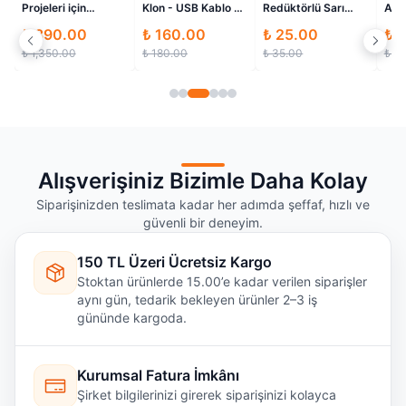
Projeleri için
Klon - USB Kablo ve
Redüktörlü Sarı
AC D
Konveyör Bant Set
40 Pin Header
Motor
Ter
₺ 890.00
₺ 160.00
₺ 25.00
₺ 
Hediyeli
₺ 1,350.00
₺ 180.00
₺ 35.00
₺ 1
Alışverişiniz Bizimle Daha Kolay
Siparişinizden teslimata kadar her adımda şeffaf, hızlı ve
güvenli bir deneyim.
150 TL Üzeri Ücretsiz Kargo
Stoktan ürünlerde 15.00’e kadar verilen siparişler
aynı gün, tedarik bekleyen ürünler 2–3 iş
gününde kargoda.
Kurumsal Fatura İmkânı
Şirket bilgilerinizi girerek siparişinizi kolayca