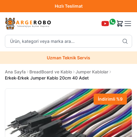
Hızlı Teslimat
Destek Hattı (0850 304 52 07)
Ürün, kategori veya marka ara...
Hızlı Teslimat
Uzman Teknik Servis
Ana Sayfa
BreadBoard ve Kablo
Jumper Kablolar
Erkek-Erkek Jumper Kablo 20cm 40 Adet
İndirimli
%
9