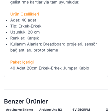
geliştirme kartlarıyla tam uyumludur.
Ürün Özellikleri
Adet: 40 adet
Tip: Erkek-Erkek
Uzunluk: 20 cm
Renkler: Karışık
Kullanım Alanları: Breadboard projeleri, sensör
bağlantıları, prototipleme
Paket İçeriği
40 Adet 20cm Erkek-Erkek Jumper Kablo
Benzer Ürünler
i
İndirimli
İndirimli
İndirimli
Arduino ve Bitirme
Arduino Uno R3
6V 250RPM
XH-