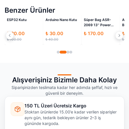
Benzer Ürünler
li
İndirimli
İndirimli
ESP32 Kutu
Arduino Nano Kutu
Süper Bag ASR-
Ard
2069 13'' Power
Bre
Plastik Kilitli Takım
Jum
₺ 80.00
₺ 30.00
₺ 170.00
₺ 
Çantası
Org
₺ 100.00
₺ 40.00
₺ 4
Alışverişiniz Bizimle Daha Kolay
Siparişinizden teslimata kadar her adımda şeffaf, hızlı ve
güvenli bir deneyim.
150 TL Üzeri Ücretsiz Kargo
Stoktan ürünlerde 15.00’e kadar verilen siparişler
aynı gün, tedarik bekleyen ürünler 2–3 iş
gününde kargoda.