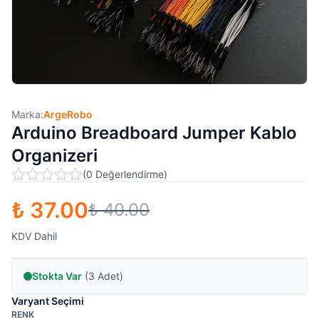
Marka:
ArgeRobo
Arduino Breadboard Jumper Kablo
Organizeri
(
0
Değerlendirme
)
₺ 37.00
₺ 40.00
KDV Dahil
Stokta Var
(3 Adet)
Varyant Seçimi
RENK