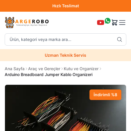
Hızlı Teslimat
Destek Hattı (0850 304 52 07)
Ürün, kategori veya marka ara...
Hızlı Teslimat
Uzman Teknik Servis
Ana Sayfa
Araç ve Gereçler
Kutu ve Organizer
Arduino Breadboard Jumper Kablo Organizeri
İndirimli
%
8