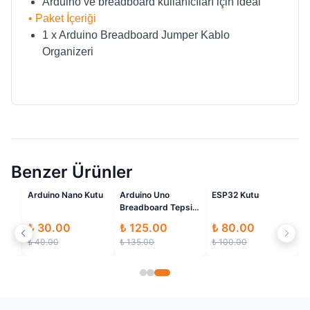
Arduino ve breadboard kullanıcıları için ideal
• Paket İçeriği
1 x Arduino Breadboard Jumper Kablo
Organizeri
Benzer Ürünler
rimli
İndirimli
İndirimli
İndirimli
tu
Arduino Nano Kutu
Arduino Uno
ESP32 Kutu
Breadboard Tepsi
Organizeri
₺ 30.00
₺ 125.00
₺ 80.00
₺ 40.00
₺ 135.00
₺ 100.00