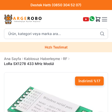
Destek Hattı (0850 304 52 07)
Hızlı Teslimat
Ürün, kategori veya marka ara...
Destek Hattı (0850 304 52 07)
Hızlı Teslimat
Uzman Teknik Servis
Ana Sayfa
Kablosuz Haberleşme
RF
LoRa SX1278 433 MHz Modül
İndirimli
%
17