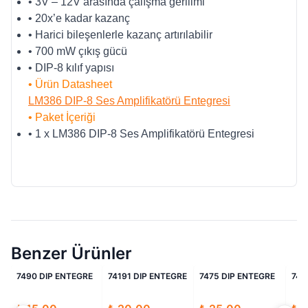
• 3V – 12V arasında çalışma gerilimi
• 20x’e kadar kazanç
• Harici bileşenlerle kazanç artırılabilir
• 700 mW çıkış gücü
• DIP-8 kılıf yapısı
• Ürün Datasheet
LM386 DIP-8 Ses Amplifikatörü Entegresi
• Paket İçeriği
• 1 x LM386 DIP-8 Ses Amplifikatörü Entegresi
Benzer Ürünler
i
İndirimli
İndirimli
İndirimli
E
7490 DIP ENTEGRE
74191 DIP ENTEGRE
7475 DIP ENTEGRE
742