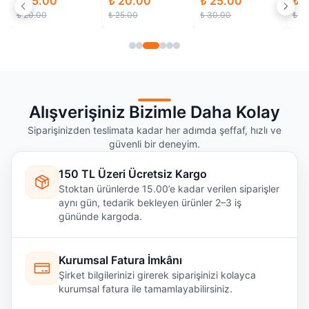
₺ 15.00
₺ 20.00
₺ 25.00
₺ 
₺ 20.00
₺ 25.00
₺ 30.00
₺ 2
Alışverişiniz Bizimle Daha Kolay
Siparişinizden teslimata kadar her adımda şeffaf, hızlı ve
güvenli bir deneyim.
150 TL Üzeri Ücretsiz Kargo
Stoktan ürünlerde 15.00’e kadar verilen siparişler
aynı gün, tedarik bekleyen ürünler 2–3 iş
gününde kargoda.
Kurumsal Fatura İmkânı
Şirket bilgilerinizi girerek siparişinizi kolayca
kurumsal fatura ile tamamlayabilirsiniz.