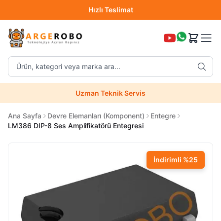
Hızlı Teslimat
Destek Hattı (0850 304 52 07)
Ürün, kategori veya marka ara...
Hızlı Teslimat
Uzman Teknik Servis
Ana Sayfa
Devre Elemanları (Komponent)
Entegre
LM386 DIP-8 Ses Amplifikatörü Entegresi
İndirimli
%
25