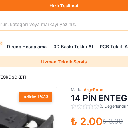
Hızlı Teslimat
Destek Hattı (0850 304 52 07)
Direnç Hesaplama
3D Baskı Teklifi Al
PCB Teklifi A
Hızlı Teslimat
Uzman Teknik Servis
TEGRE SOKETİ
Marka:
ArgeRobo
14 PİN ENTE
İndirimli
%
33
(
0
Değerlendir
₺ 2.00
₺ 3.00