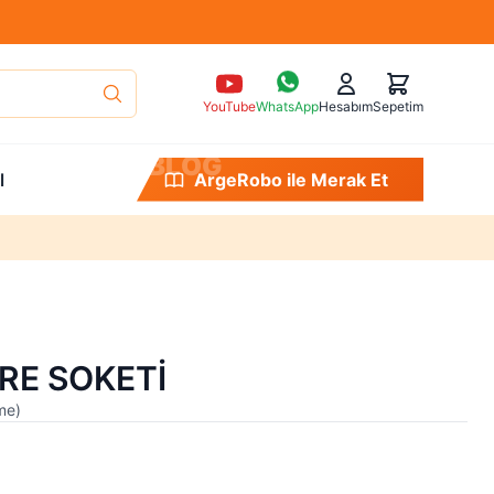
YouTube
WhatsApp
Hesabım
Sepetim
B
L
O
G
l
ArgeRobo ile Öğren
GRE SOKETİ
me
)