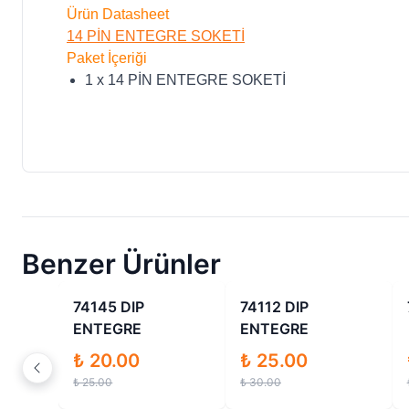
Ürün Datasheet
14 PİN ENTEGRE SOKETİ
Paket İçeriği
1 x 14 PİN ENTEGRE SOKETİ
Benzer Ürünler
ndirimli
İndirimli
İndirimli
TEGRE
74145 DIP
74112 DIP
ENTEGRE
ENTEGRE
₺ 20.00
₺ 25.00
₺ 25.00
₺ 30.00