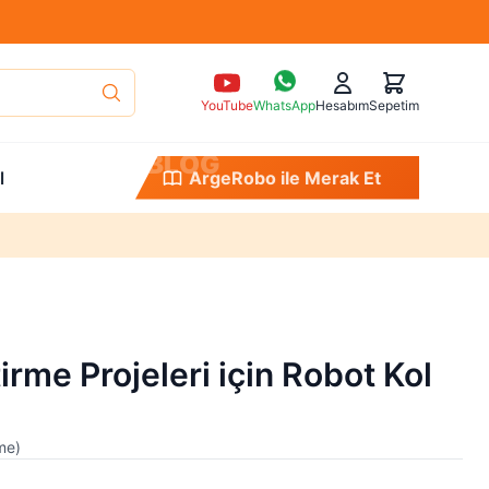
YouTube
WhatsApp
Hesabım
Sepetim
B
L
O
G
l
ArgeRobo ile Merak Et
irme Projeleri için Robot Kol
me
)