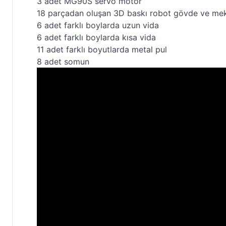
3 adet MG90S servo motor
18 parçadan oluşan 3D baskı robot gövde ve me
6 adet farklı boylarda uzun vida
6 adet farklı boylarda kısa vida
11 adet farklı boyutlarda metal pul
8 adet somun