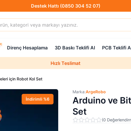
Hızlı Teslimat
Destek Hattı (0850 304 52 07)
Direnç Hesaplama
3D Baskı Teklifi Al
PCB Teklifi A
Hızlı Teslimat
Uzman Teknik Servis
eleri için Robot Kol Set
Marka:
ArgeRobo
Arduino ve Bit
İndirimli
%
6
Set
(
0
Değerlendir