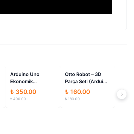
İndirimli
İndirimli
Arduino Uno
Otto Robot – 3D
Ekonomik
Parça Seti (Arduino
Başlangıç Seti
Nano Uyumlu)
₺ 350.00
₺ 160.00
₺ 400.00
₺ 180.00