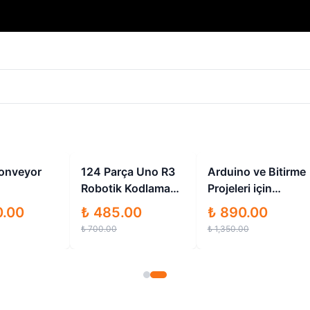
İndirimli
İndirimli
İndirimli
onveyor
124 Parça Uno R3
Arduino ve Bitirme
Robotik Kodlama
Projeleri için
Uygulamaları Süper
Konveyör Bant Set
0.00
₺ 485.00
₺ 890.00
Başlangıç Proje
₺ 700.00
₺ 1,350.00
Eğitim Seti T1