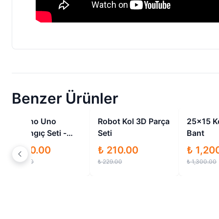
Benzer Ürünler
İndirimli
İndirimli
Arduino Uno
Robot Kol 3D Parça
25x15 K
Başlangıç Seti -
Seti
Bant
100 Parça
₺ 300.00
₺ 210.00
₺ 1,20
₺ 350.00
₺ 229.00
₺ 1,300.00