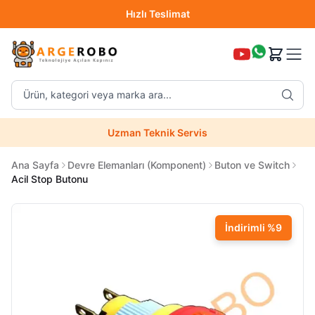
Hızlı Teslimat
Destek Hattı (0850 304 52 07)
Ürün, kategori veya marka ara...
Hızlı Teslimat
Uzman Teknik Servis
Ana Sayfa
Devre Elemanları (Komponent)
Buton ve Switch
Acil Stop Butonu
İndirimli
%
9