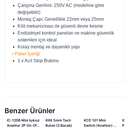
Çalışma Gerilimi: 250V AC (modeline göre
değişebilir)
Montaj Çapı: Genellikle 22mm veya 25mm
Kilit mekanizması ile güvenli devre kesme
Endüstriyel kontrol panoları ve makine güvenlik
sistemleri için ideal
Kolay montaj ve dayanıklı yapı
• Paket İçeriği
1 x Acil Stop Butonu
Benzer Ürünler
i
İndirimli
İndirimli
İndirimli
z
6X6 5mm Tach
KCD 101 Mini
IC-184 Kırmızı
Pus
Buton (2 Bacak)
Switch (Anahtar) -
Plastik Push Buton
Boyu