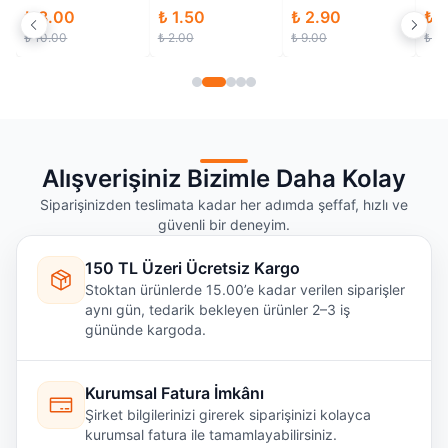
ON OFF 20X15 mm
12mm
mm
₺ 1.50
₺ 2.90
₺ 30.00
₺ 1
₺ 2.00
₺ 9.00
₺ 40.00
₺ 2.
Alışverişiniz Bizimle Daha Kolay
Siparişinizden teslimata kadar her adımda şeffaf, hızlı ve
güvenli bir deneyim.
150 TL Üzeri Ücretsiz Kargo
Stoktan ürünlerde 15.00’e kadar verilen siparişler
aynı gün, tedarik bekleyen ürünler 2–3 iş
gününde kargoda.
Kurumsal Fatura İmkânı
Şirket bilgilerinizi girerek siparişinizi kolayca
kurumsal fatura ile tamamlayabilirsiniz.