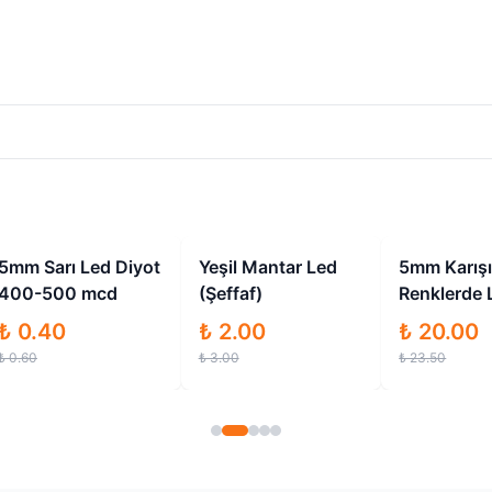
İndirimli
İndirimli
5mm Sarı Led Diyot
Yeşil Mantar Led
5mm Karış
400-500 mcd
(Şeffaf)
Renklerde 
Diyot - 5 Fa
₺ 0.40
₺ 2.00
₺ 20.00
Renk - 50 
₺ 0.60
₺ 3.00
₺ 23.50