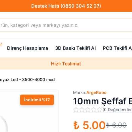
Destek Hattı (0850 304 52 07)
Hızlı Teslimat
Direnç Hesaplama
3D Baskı Teklifi Al
PCB Teklifi A
Destek Hattı (0850 304 52 07)
Hızlı Teslimat
Uzman Teknik Servis
Beyaz Led - 3500-4000 mcd
Marka:
ArgeRobo
10mm Şeffaf 
İndirimli
%
17
(
0
Değerlendir
₺ 5.00
₺ 6.00