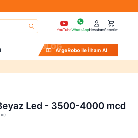
YouTube
WhatsApp
Hesabım
Sepetim
B
L
O
G
l
ArgeRobo ile Merak Et
Beyaz Led - 3500-4000 mcd
me
)