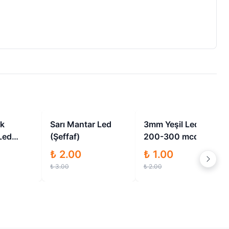
İndirimli
İndirimli
İndirimli
ık
Sarı Mantar Led
3mm Yeşil Led
Led
(Şeffaf)
200-300 mcd
rklı
₺ 2.00
₺ 1.00
Adet
₺ 3.00
₺ 2.00