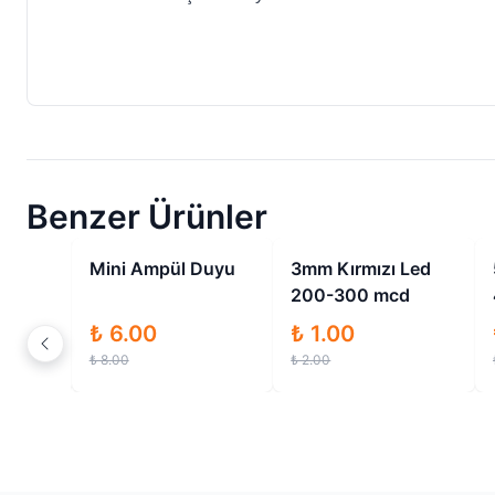
Benzer Ürünler
ndirimli
İndirimli
İndirimli
d
Mini Ampül Duyu
3mm Kırmızı Led
d
200-300 mcd
₺ 6.00
₺ 1.00
₺ 8.00
₺ 2.00