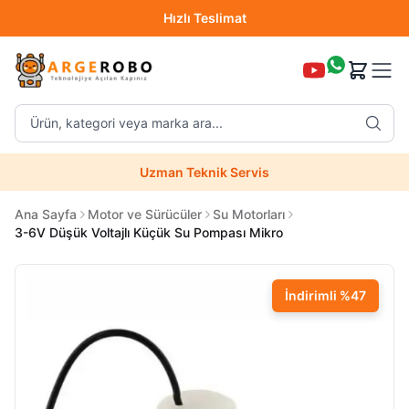
Hızlı Teslimat
Destek Hattı (0850 304 52 07)
Ürün, kategori veya marka ara...
Hızlı Teslimat
Uzman Teknik Servis
Ana Sayfa
Motor ve Sürücüler
Su Motorları
3-6V Düşük Voltajlı Küçük Su Pompası Mikro
İndirimli
%
47