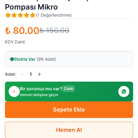
Pompası Mikro
(
1
Değerlendirme
)
₺ 80.00
₺ 150.00
KDV Dahil
Stokta Var
(96 Adet)
Adet:
Bir sorunuz mu var?
Canlı
Hemen iletişime geçin
Sepete Ekle
Hemen Al