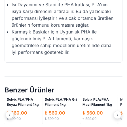
Isı Dayanımı ve Stabilite PHA katkısı, PLA'nın
ısıya karşı direncini artırabilir. Bu da yazıcıdaki
performansı iyileştirir ve sıcak ortamda üretilen
ürünlerin formunu korumasını sağlar.
Karmaşık Baskılar için Uygunluk PHA ile
güçlendirilmiş PLA filamenti, karmaşık
geometrilere sahip modellerin üretiminde daha
iyi performans gösterebilir.
Benzer Ürünler
li
İndirimli
İndirimli
İndirimli
Solvix PLA/PHA
Solvix PLA/PHA Gri
Solvix PLA/PHA
Mic
Beyaz Filament 1kg
Filament 1kg
Mavi Filament 1kg
Pro
1.7
₺ 560.00
₺ 560.00
₺ 560.00
₺ 
₺ 599.00
₺ 599.00
₺ 599.00
₺ 6