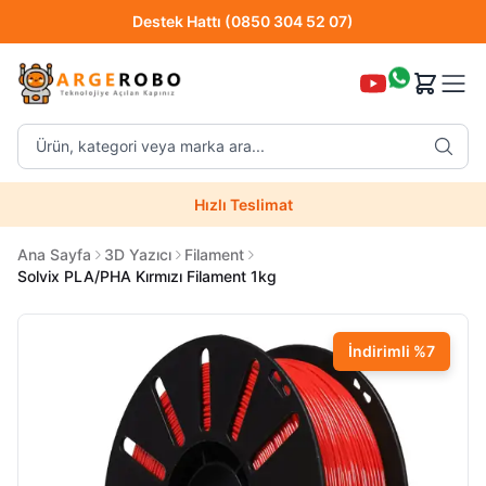
Destek Hattı (0850 304 52 07)
Hızlı Teslimat
Ürün, kategori veya marka ara...
Destek Hattı (0850 304 52 07)
Hızlı Teslimat
Uzman Teknik Servis
Ana Sayfa
3D Yazıcı
Filament
Solvix PLA/PHA Kırmızı Filament 1kg
İndirimli
%
7