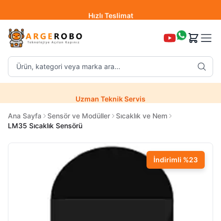
Hızlı Teslimat
Destek Hattı (0850 304 52 07)
Ürün, kategori veya marka ara...
Hızlı Teslimat
Uzman Teknik Servis
Ana Sayfa
Sensör ve Modüller
Sıcaklık ve Nem
LM35 Sıcaklık Sensörü
İndirimli
%
23