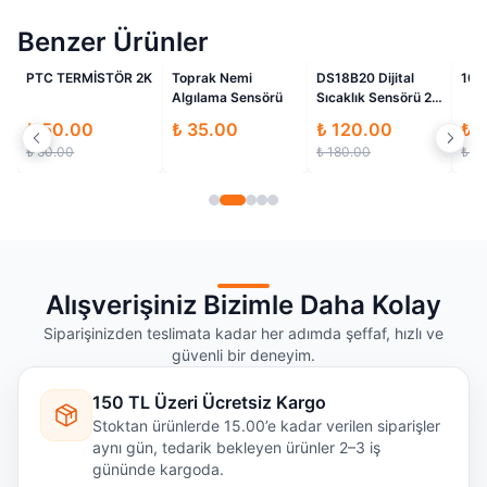
Benzer Ürünler
İndirimli
İndirimli
PTC TERMİSTÖR 2K
Toprak Nemi
DS18B20 Dijital
100R
Algılama Sensörü
Sıcaklık Sensörü 2
metre (Su
₺ 50.00
₺ 35.00
₺ 120.00
₺ 8
Geçirmez)
₺ 60.00
₺ 180.00
₺ 9.0
Alışverişiniz Bizimle Daha Kolay
Siparişinizden teslimata kadar her adımda şeffaf, hızlı ve
güvenli bir deneyim.
150 TL Üzeri Ücretsiz Kargo
Stoktan ürünlerde 15.00’e kadar verilen siparişler
aynı gün, tedarik bekleyen ürünler 2–3 iş
gününde kargoda.