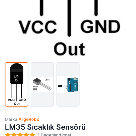
Marka:
ArgeRobo
LM35 Sıcaklık Sensörü
(
3
Değerlendirme
)