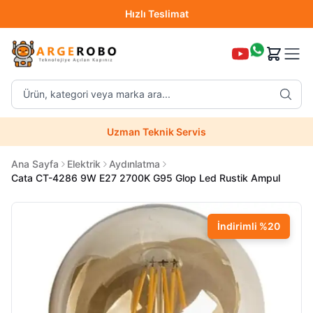
Hızlı Teslimat
Destek Hattı (0850 304 52 07)
Ürün, kategori veya marka ara...
Hızlı Teslimat
Uzman Teknik Servis
Ana Sayfa
Elektrik
Aydınlatma
Cata CT-4286 9W E27 2700K G95 Glop Led Rustik Ampul
İndirimli
%
20