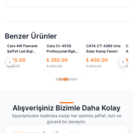
Benzer Ürünler
i
İndirimli
İndirimli
İndirimli
Cata 4W Flamanlı
Cata Ct-4558
CATA CT-4289 Urla
Cat
Şeffaf Led Buji
Profesyonel Rgb
Solar Kamp Feneri
Ayd
Ampul CT-4066
Şerit Led 5 Metre
Kum
₺ 45.00
₺ 350.00
₺ 400.00
₺ 
Trafo Kumandalı /
₺ 50.00
₺ 400.00
₺ 500.00
₺ 3
Renkli Aydınlatma
Alışverişiniz Bizimle Daha Kolay
Siparişinizden teslimata kadar her adımda şeffaf, hızlı ve
güvenli bir deneyim.