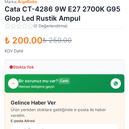
Marka:
ArgeRobo
Cata CT-4286 9W E27 2700K G95
Glop Led Rustik Ampul
(
0
Değerlendirme
)
₺ 200.00
₺ 250.00
KDV Dahil
Stokta Yok
Bir sorunuz mu var?
Canlı
Hemen iletişime geçin
Gelince Haber Ver
Ürün yeniden stoklara geldiğinde e-posta ile haber
verelim.
E-posta Adresi