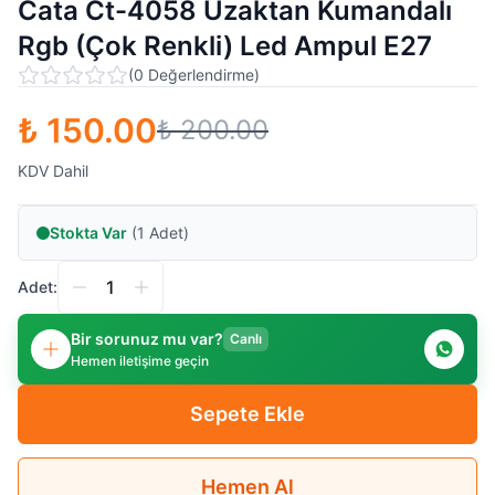
Cata Ct-4058 Uzaktan Kumandalı
Rgb (Çok Renkli) Led Ampul E27
(
0
Değerlendirme
)
₺ 150.00
₺ 200.00
KDV Dahil
Stokta Var
(1 Adet)
Adet:
Bir sorunuz mu var?
Canlı
Hemen iletişime geçin
Sepete Ekle
Hemen Al