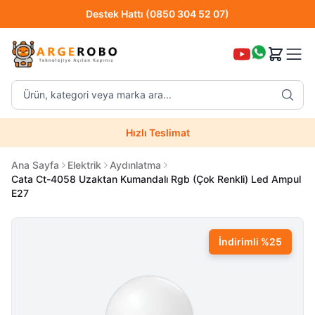
Destek Hattı (0850 304 52 07)
Hızlı Teslimat
Ürün, kategori veya marka ara...
Destek Hattı (0850 304 52 07)
Hızlı Teslimat
Uzman Teknik Servis
Ana Sayfa
Elektrik
Aydınlatma
Cata Ct-4058 Uzaktan Kumandalı Rgb (Çok Renkli) Led Ampul
E27
İndirimli
%
25