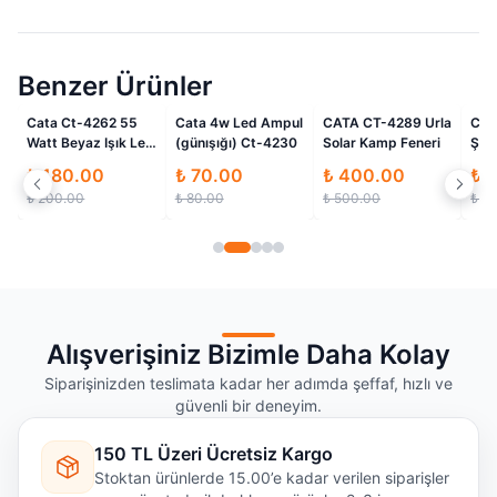
Benzer Ürünler
li
İndirimli
İndirimli
İndirimli
Cata Ct-4262 55
Cata 4w Led Ampul
CATA CT-4289 Urla
Cat
Watt Beyaz Işık Led
(günışığı) Ct-4230
Solar Kamp Feneri
Şeff
Ampul
Amp
₺ 180.00
₺ 70.00
₺ 400.00
₺ 
₺ 200.00
₺ 80.00
₺ 500.00
₺ 5
Alışverişiniz Bizimle Daha Kolay
Siparişinizden teslimata kadar her adımda şeffaf, hızlı ve
güvenli bir deneyim.
150 TL Üzeri Ücretsiz Kargo
Stoktan ürünlerde 15.00’e kadar verilen siparişler