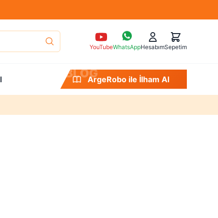
YouTube
WhatsApp
Hesabım
Sepetim
B
L
O
G
l
ArgeRobo ile İlham Al