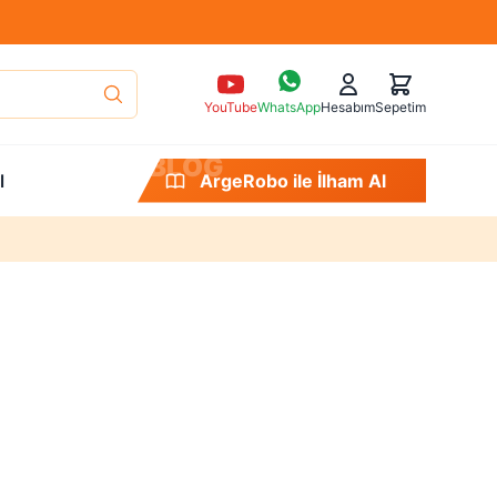
YouTube
WhatsApp
Hesabım
Sepetim
B
L
O
G
l
ArgeRobo ile İlham Al