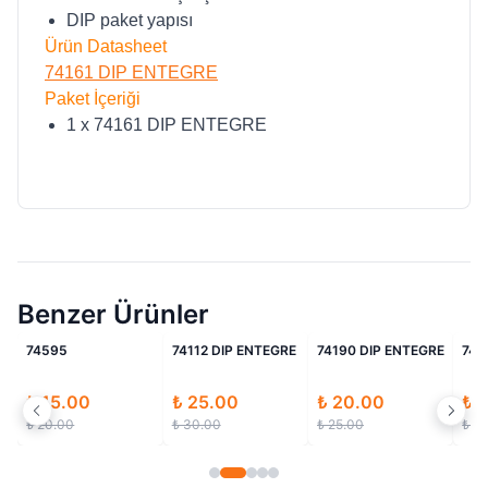
DIP paket yapısı
Ürün Datasheet
74161 DIP ENTEGRE
Paket İçeriği
1 x 74161 DIP ENTEGRE
Benzer Ürünler
li
İndirimli
İndirimli
İndirimli
E
74595
74112 DIP ENTEGRE
74190 DIP ENTEGRE
741
₺ 15.00
₺ 25.00
₺ 20.00
₺ 
₺ 20.00
₺ 30.00
₺ 25.00
₺ 2