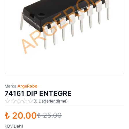
Marka:
ArgeRobo
74161 DIP ENTEGRE
(
0
Değerlendirme
)
₺ 20.00
₺ 25.00
KDV Dahil