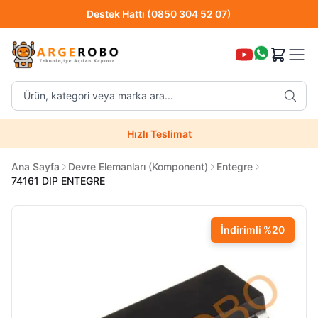
Destek Hattı (0850 304 52 07)
Hızlı Teslimat
Ürün, kategori veya marka ara...
Destek Hattı (0850 304 52 07)
Hızlı Teslimat
Uzman Teknik Servis
Ana Sayfa
Devre Elemanları (Komponent)
Entegre
74161 DIP ENTEGRE
İndirimli
%
20