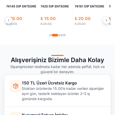
li
İndirimli
İndirimli
İndirimli
74145 DIP ENTEGRE
7420 DIP ENTEGRE
74161 DIP ENTEGRE
741
₺ 20.00
₺ 15.00
₺ 20.00
₺ 
₺ 25.00
₺ 20.00
₺ 25.00
₺ 2
Alışverişiniz Bizimle Daha Kolay
Siparişinizden teslimata kadar her adımda şeffaf, hızlı ve
güvenli bir deneyim.
150 TL Üzeri Ücretsiz Kargo
Stoktan ürünlerde 15.00’e kadar verilen siparişler
aynı gün, tedarik bekleyen ürünler 2–3 iş
gününde kargoda.
Kurumsal Fatura İmkânı