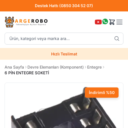
Destek Hattı (0850 304 52 07)
Hızlı Teslimat
Ürün, kategori veya marka ara...
Destek Hattı (0850 304 52 07)
Hızlı Teslimat
Uzman Teknik Servis
Ana Sayfa
Devre Elemanları (Komponent)
Entegre
6 PİN ENTEGRE SOKETİ
İndirimli
%
50