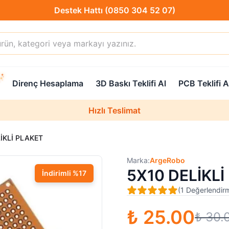
Destek Hattı (0850 304 52 07)
Hızlı Teslimat
Direnç Hesaplama
3D Baskı Teklifi Al
PCB Teklifi A
Destek Hattı (0850 304 52 07)
Hızlı Teslimat
Uzman Teknik Servis
İKLİ PLAKET
Marka:
ArgeRobo
5X10 DELİKLİ
İndirimli
%
17
(
1
Değerlendir
₺ 25.00
₺ 30.