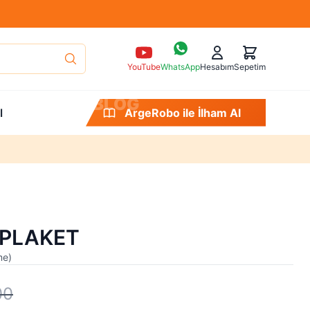
YouTube
WhatsApp
Hesabım
Sepetim
B
L
O
G
l
ArgeRobo ile Merak Et
 PLAKET
me
)
00