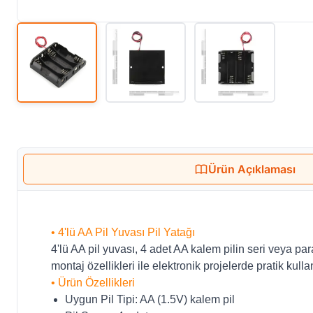
Ürün Açıklaması
• 4'lü AA Pil Yuvası Pil Yatağı
4'lü AA pil yuvası, 4 adet AA kalem pilin seri veya pa
montaj özellikleri ile elektronik projelerde pratik kull
• Ürün Özellikleri
Uygun Pil Tipi: AA (1.5V) kalem pil