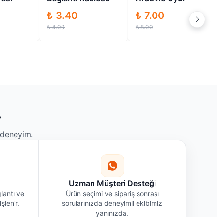
₺ 3.40
₺ 7.00
₺ 4.00
₺ 8.00
y
r deneyim.
Uzman Müşteri Desteği
lantı ve
Ürün seçimi ve sipariş sonrası
şlenir.
sorularınızda deneyimli ekibimiz
yanınızda.