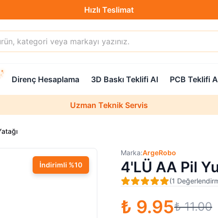
Hızlı Teslimat
Destek Hattı (0850 304 52 07)
Direnç Hesaplama
3D Baskı Teklifi Al
PCB Teklifi A
Hızlı Teslimat
Uzman Teknik Servis
Yatağı
Marka:
ArgeRobo
4'LÜ AA Pil Yu
İndirimli
%
10
(
1
Değerlendir
₺ 9.95
₺ 11.00