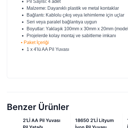
Pil Sayısı: 4 adet
Malzeme: Dayanıklı plastik ve metal kontaklar
Bağlantı: Kablolu çıkış veya lehimleme için uçlar
Seri veya paralel bağlantıya uygun
Boyutlar: Yaklaşık 100mm x 30mm x 20mm (modelin
Projelerde kolay montaj ve sabitleme imkanı
• Paket İçeriği
1 x 4'lü AA Pil Yuvası
Benzer Ürünler
İndirimli
İndirimli
2'Lİ AA Pil Yuvası
18650 2'Lİ Lityum
Pil Yatağı
İyon Pil Yuvası