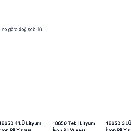
e göre değişebilir)
İndirimli
İndirimli
18650 4'LÜ Lityum
18650 Tekli Lityum
18650 3'LÜ
İyon Pil Yuvası
İyon Pil Yuvası
İyon Pil Yu