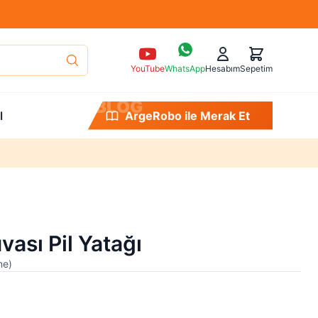
YouTube
WhatsApp
Hesabım
Sepetim
B
L
O
G
l
ArgeRobo ile Öğren
vası Pil Yatağı
me
)