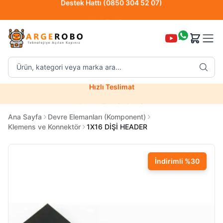
Hızlı Teslimat
Destek Hattı (0850 304 52 07)
Ürün, kategori veya marka ara...
Hızlı Teslimat
Uzman Teknik Servis
Ana Sayfa
Devre Elemanları (Komponent)
Klemens ve Konnektör
1X16 DİŞİ HEADER
İndirimli
%
30