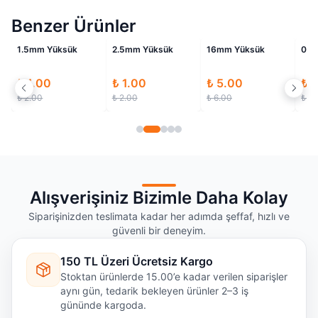
Benzer Ürünler
li
İndirimli
İndirimli
İndirimli
şi
1.5mm Yüksük
2.5mm Yüksük
16mm Yüksük
0.7
₺ 1.00
₺ 1.00
₺ 5.00
₺ 
₺ 2.00
₺ 2.00
₺ 6.00
₺ 2
Alışverişiniz Bizimle Daha Kolay
Siparişinizden teslimata kadar her adımda şeffaf, hızlı ve
güvenli bir deneyim.
150 TL Üzeri Ücretsiz Kargo
Stoktan ürünlerde 15.00’e kadar verilen siparişler
aynı gün, tedarik bekleyen ürünler 2–3 iş
gününde kargoda.