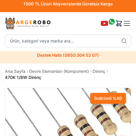
1500 TL Üzeri Alışverişlerde Ücretsiz Kargo
Destek Hattı (0850 304 52 07)
Hızlı Teslimat
Ürün, kategori veya marka ara...
Destek Hattı (0850 304 52 07)
Hızlı Teslimat
Ana Sayfa
Devre Elemanları (Komponent)
Direnç
470K 1/8W Direnç
Uzman Teknik Servis
İndirimli
%
40