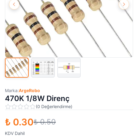
Marka:
ArgeRobo
470K 1/8W Direnç
(
0
Değerlendirme
)
₺ 0.30
₺ 0.50
KDV Dahil