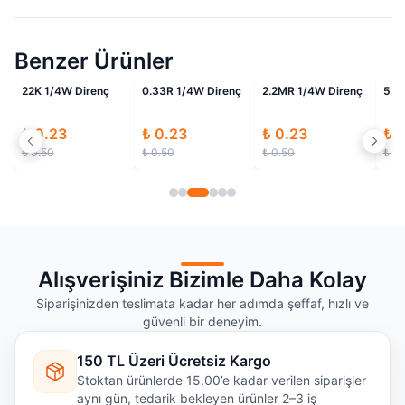
Benzer Ürünler
i
İndirimli
İndirimli
İndirimli
22K 1/4W Direnç
0.33R 1/4W Direnç
2.2MR 1/4W Direnç
56K
₺ 0.23
₺ 0.23
₺ 0.23
₺ 
₺ 0.50
₺ 0.50
₺ 0.50
₺ 0.
Alışverişiniz Bizimle Daha Kolay
Siparişinizden teslimata kadar her adımda şeffaf, hızlı ve
güvenli bir deneyim.
150 TL Üzeri Ücretsiz Kargo
Stoktan ürünlerde 15.00’e kadar verilen siparişler
aynı gün, tedarik bekleyen ürünler 2–3 iş