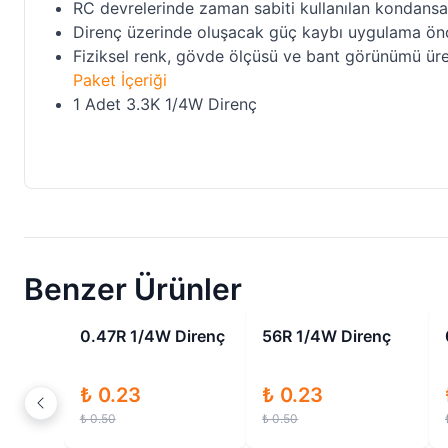
RC devrelerinde zaman sabiti kullanılan kondansa
Direnç üzerinde oluşacak güç kaybı uygulama ön
Fiziksel renk, gövde ölçüsü ve bant görünümü üret
Paket İçeriği
1 Adet 3.3K 1/4W Direnç
Benzer Ürünler
ndirimli
İndirimli
İndirimli
Direnç
56R 1/4W Direnç
0.33R 1/4W Direnç
₺ 0.23
₺ 0.23
₺ 0.50
₺ 0.50