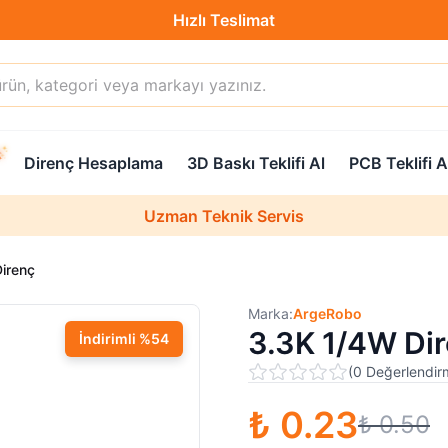
Hızlı Teslimat
Destek Hattı (0850 304 52 07)
Direnç Hesaplama
3D Baskı Teklifi Al
PCB Teklifi A
Hızlı Teslimat
Uzman Teknik Servis
irenç
Marka:
ArgeRobo
3.3K 1/4W Di
İndirimli
%
54
(
0
Değerlendir
₺ 0.23
₺ 0.50