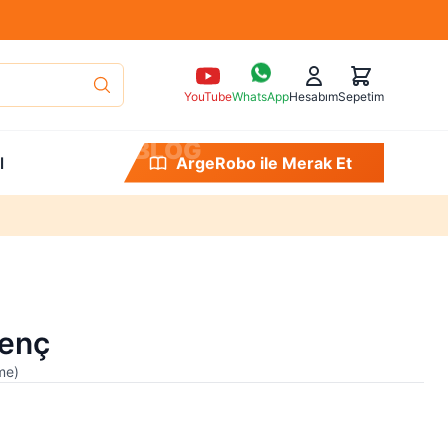
YouTube
WhatsApp
Hesabım
Sepetim
B
L
O
G
l
ArgeRobo ile Merak Et
renç
me
)