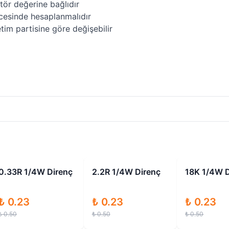
tör değerine bağlıdır
cesinde hesaplanmalıdır
im partisine göre değişebilir
İndirimli
İndirimli
2.2R 1/4W Direnç
18K 1/4W Direnç
15K 1/4W 
₺ 0.23
₺ 0.23
₺ 0.23
₺ 0.50
₺ 0.50
₺ 0.50