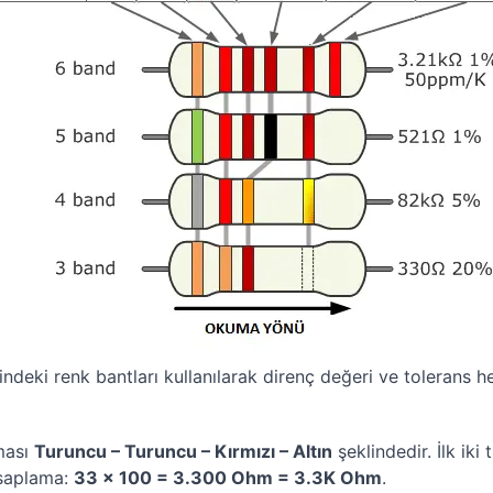
ndeki renk bantları kullanılarak direnç değeri ve tolerans h
ması
Turuncu – Turuncu – Kırmızı – Altın
şeklindedir. İlk iki
esaplama:
33 × 100 = 3.300 Ohm = 3.3K Ohm
.