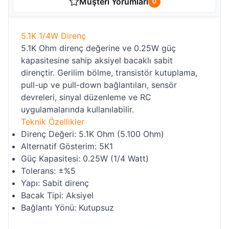
Müşteri Yorumları
0
5.1K 1/4W Direnç
5.1K Ohm direnç değerine ve 0.25W güç
kapasitesine sahip aksiyel bacaklı sabit
dirençtir. Gerilim bölme, transistör kutuplama,
pull-up ve pull-down bağlantıları, sensör
devreleri, sinyal düzenleme ve RC
uygulamalarında kullanılabilir.
Teknik Özellikler
Direnç Değeri: 5.1K Ohm (5.100 Ohm)
Alternatif Gösterim: 5K1
Güç Kapasitesi: 0.25W (1/4 Watt)
Tolerans: ±%5
Yapı: Sabit direnç
Bacak Tipi: Aksiyel
Bağlantı Yönü: Kutupsuz