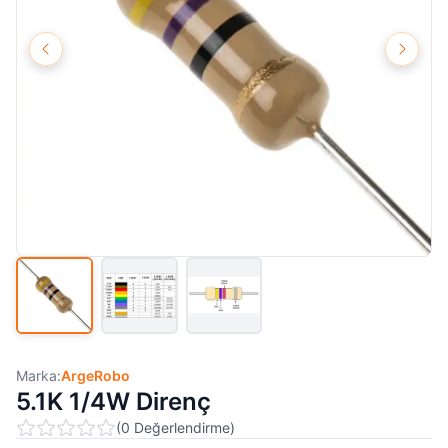
Marka:
ArgeRobo
5.1K 1/4W Direnç
(
0
Değerlendirme
)