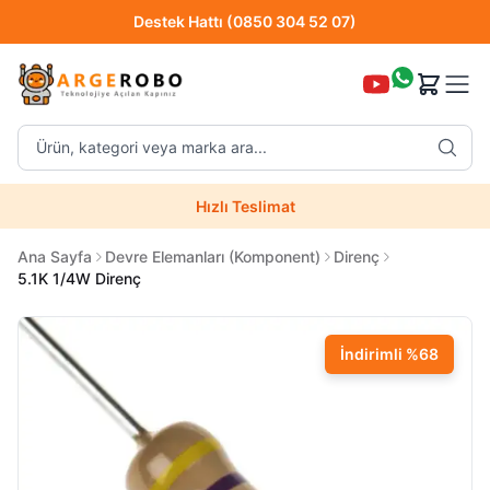
Hızlı Teslimat
Destek Hattı (0850 304 52 07)
Ürün, kategori veya marka ara...
Hızlı Teslimat
Uzman Teknik Servis
Ana Sayfa
Devre Elemanları (Komponent)
Direnç
5.1K 1/4W Direnç
İndirimli
%
68