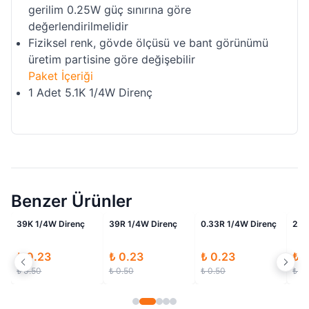
gerilim 0.25W güç sınırına göre
değerlendirilmelidir
Fiziksel renk, gövde ölçüsü ve bant görünümü
üretim partisine göre değişebilir
Paket İçeriği
1 Adet 5.1K 1/4W Direnç
Benzer Ürünler
li
İndirimli
İndirimli
İndirimli
39K 1/4W Direnç
39R 1/4W Direnç
0.33R 1/4W Direnç
2.2
₺ 0.23
₺ 0.23
₺ 0.23
₺ 
₺ 0.50
₺ 0.50
₺ 0.50
₺ 0