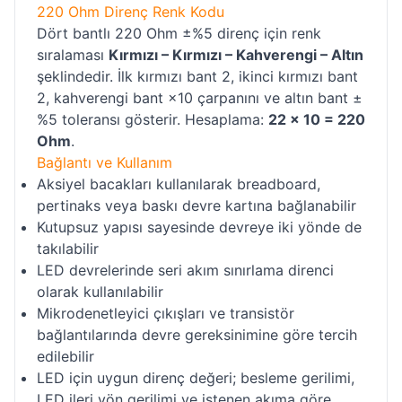
220 Ohm Direnç Renk Kodu
Dört bantlı 220 Ohm ±%5 direnç için renk
sıralaması
Kırmızı – Kırmızı – Kahverengi – Altın
şeklindedir. İlk kırmızı bant 2, ikinci kırmızı bant
2, kahverengi bant ×10 çarpanını ve altın bant ±
%5 toleransı gösterir. Hesaplama:
22 × 10 = 220
Ohm
.
Bağlantı ve Kullanım
Aksiyel bacakları kullanılarak breadboard,
pertinaks veya baskı devre kartına bağlanabilir
Kutupsuz yapısı sayesinde devreye iki yönde de
takılabilir
LED devrelerinde seri akım sınırlama direnci
olarak kullanılabilir
Mikrodenetleyici çıkışları ve transistör
bağlantılarında devre gereksinimine göre tercih
edilebilir
LED için uygun direnç değeri; besleme gerilimi,
LED ileri yön gerilimi ve istenen akıma göre