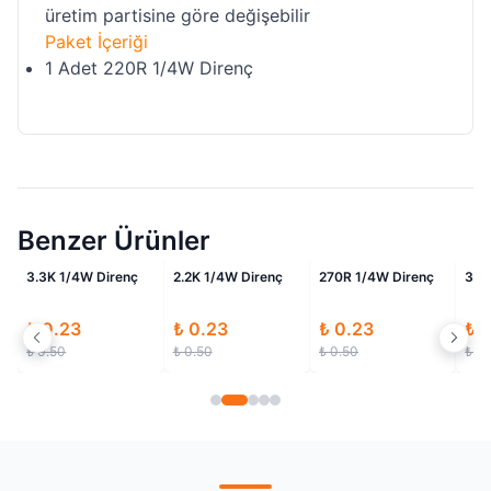
üretim partisine göre değişebilir
Paket İçeriği
1 Adet 220R 1/4W Direnç
Benzer Ürünler
li
İndirimli
İndirimli
İndirimli
3.3K 1/4W Direnç
2.2K 1/4W Direnç
270R 1/4W Direnç
330
₺ 0.23
₺ 0.23
₺ 0.23
₺ 
₺ 0.50
₺ 0.50
₺ 0.50
₺ 0