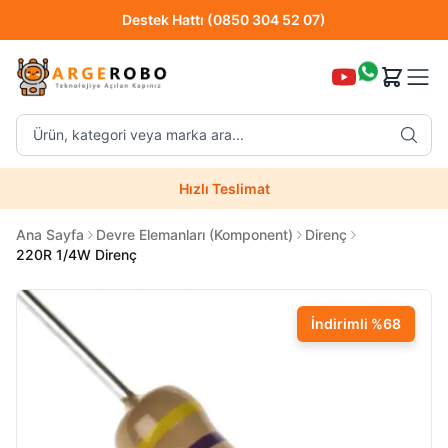
Hızlı Teslimat
Destek Hattı (0850 304 52 07)
Ürün, kategori veya marka ara...
Hızlı Teslimat
Uzman Teknik Servis
Ana Sayfa
Devre Elemanları (Komponent)
Direnç
220R 1/4W Direnç
İndirimli
%
68